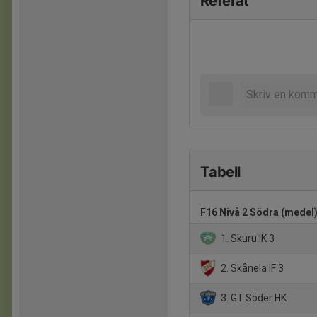
Referat
Tabell
F16 Nivå 2 Södra (medel
1. Skuru IK 3
2. Skånela IF 3
3. GT Söder HK