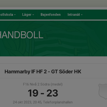
ollskola
Läger
Bajenfonden
Intranät
Hammarby IF HF 2 - GT Söder HK
F16 Nivå 2 Södra (medel)
19 - 23
24 okt 2023, 20:45, Telefonplanshallen