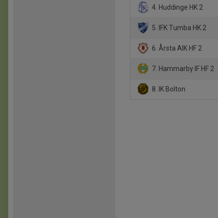
4. Huddinge HK 2
5. IFK Tumba HK 2
6. Årsta AIK HF 2
7. Hammarby IF HF 2
8. IK Bolton