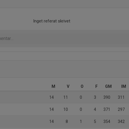
Inget referat skrivet
)
M
V
O
F
GM
IM
14
11
0
3
390
311
14
10
0
4
371
297
14
8
1
5
354
342