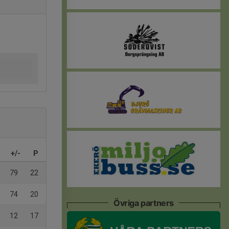
+/-
P
79
22
74
20
Övriga partners
12
17