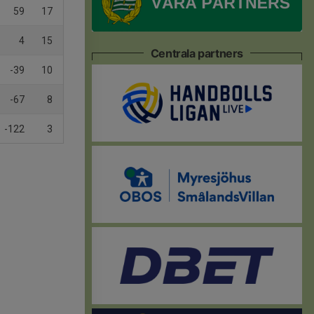
59
17
4
15
Centrala partners
-39
10
-67
8
-122
3