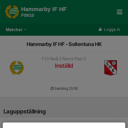
Hammarby IF HF
F09/10
Logga in
Matcher
Hammarby IF HF - Sollentuna HK
F13 Nivå 2 Norra Plan C
Inställd
Samling 23:00
Laguppställning