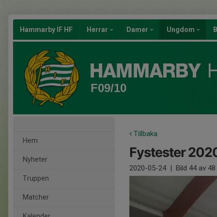
Hammarby IF HF
Herrar
Damer
Ungdom
B
F09/10
Tillbaka
Hem
Fystester 2020 
Nyheter
2020-05-24
|
Bild
44
av 48
Truppen
Matcher
Kalender