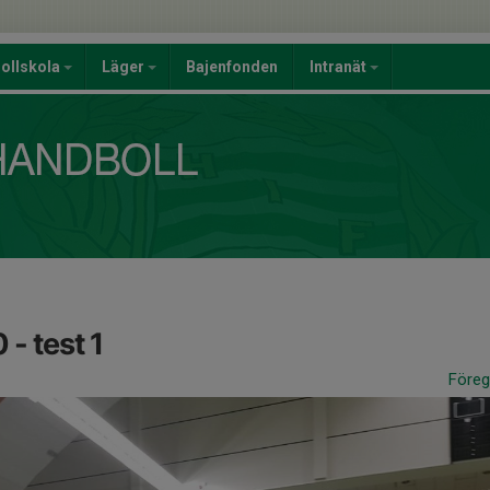
ollskola
Läger
Bajenfonden
Intranät
- test 1
Före