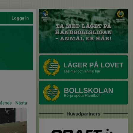
Logga in
gående
Nästa
Huvudpartners