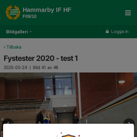
Hammarby IF HF
F09/10
Logga in
Bildgalleri
Tillbaka
Fystester 2020 - test 1
2020-05-24
|
Bild
41
av 48