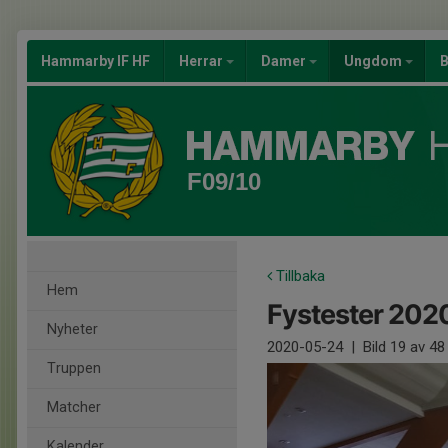
Hammarby IF HF
Herrar
Damer
Ungdom
B
F09/10
Tillbaka
Hem
Fystester 2020 
Nyheter
2020-05-24
|
Bild
19
av 48
Truppen
Matcher
Kalender