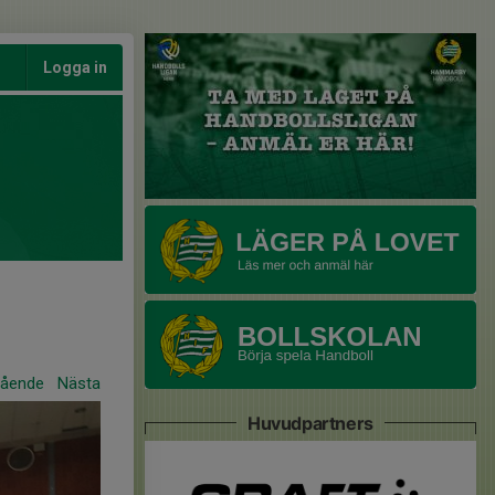
Logga in
gående
Nästa
Huvudpartners