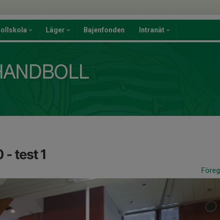
ollskola
Läger
Bajenfonden
Intranät
- test 1
Före