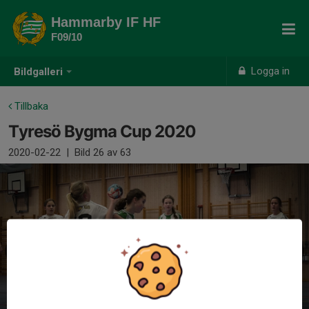
Hammarby IF HF
F09/10
Logga in
Bildgalleri
Tillbaka
Tyresö Bygma Cup 2020
2020-02-22
|
Bild
26
av 63