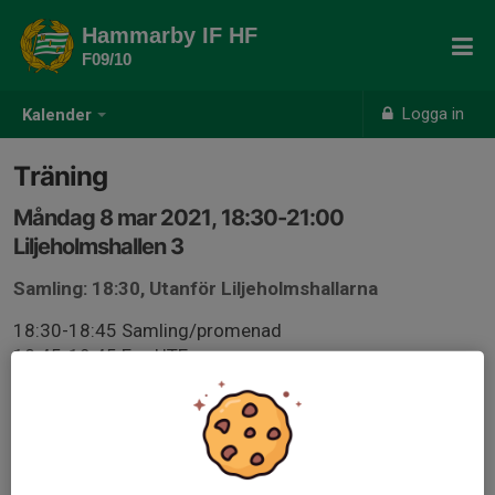
Hammarby IF HF
F09/10
Logga in
Kalender
Träning
Måndag 8 mar 2021, 18:30-21:00
Liljeholmshallen 3
Samling: 18:30, Utanför Liljeholmshallarna
18:30-18:45 Samling/promenad
18:45-19:45 Fys UTE
19:45-20:00 Ombyte
20:00-21:00 Halltid