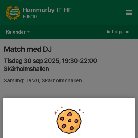
Hammarby IF HF
F09/10
Logga in
Kalender
Match med DJ
Tisdag 30 sep 2025, 19:30-22:00
Skärholmshallen
Samling: 19:30, Skärholmshallen