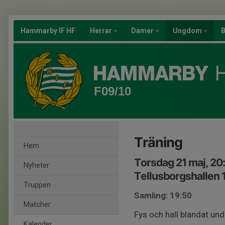
Hammarby IF HF
Herrar
Damer
Ungdom
B
F09/10
Träning
Hem
Torsdag 21 maj, 20
Nyheter
Tellusborgshallen 
Truppen
Samling: 19:50
Matcher
Fys och hall blandat und
Kalender