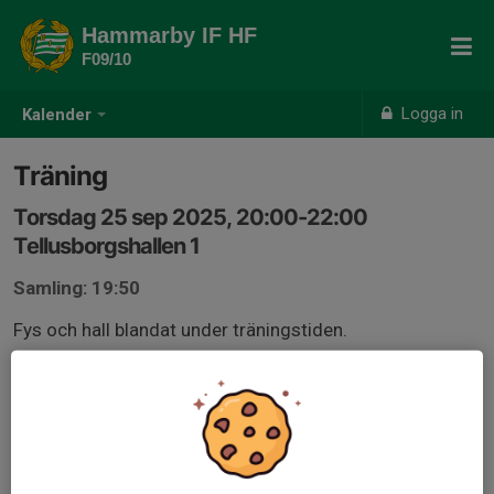
Hammarby IF HF
F09/10
Logga in
Kalender
Träning
Torsdag 25 sep 2025, 20:00-22:00
Tellusborgshallen 1
Samling: 19:50
Fys och hall blandat under träningstiden.