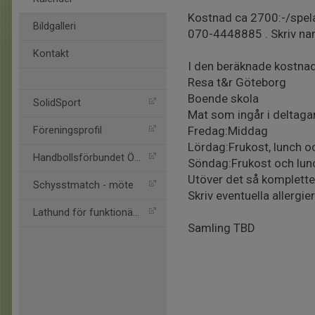
Kostnad ca 2700:-/spela
Bildgalleri
070-4448885 . Skriv na
Kontakt
I den beräknade kostnad
Resa t&r Göteborg
Boende skola
SolidSport
Mat som ingår i deltagar
Fredag:Middag
Föreningsprofil
Lördag:Frukost, lunch 
Handbollsförbundet Öst
Söndag:Frukost och lun
Utöver det så komplett
Schysstmatch - möte
Skriv eventuella allergie
Lathund för funktionärer
Samling TBD