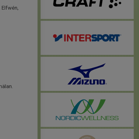
 Elfwén,
mälan.