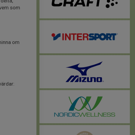
delta,
r vem som
åminna om
värdar: