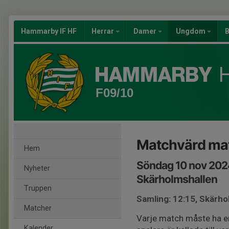
Hammarby IF HF
Herrar
Damer
Ungdom
B
F09/10
Matchvärd ma
Hem
Söndag 10 nov 2024
Nyheter
Skärholmshallen
Truppen
Samling: 12:15, Skärho
Matcher
Varje match måste ha en
Kalender