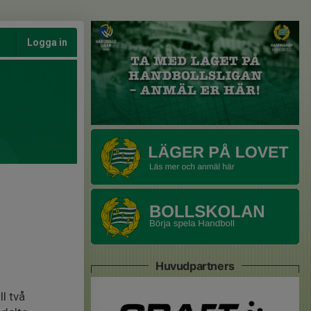
Logga in
Huvudpartners
l två