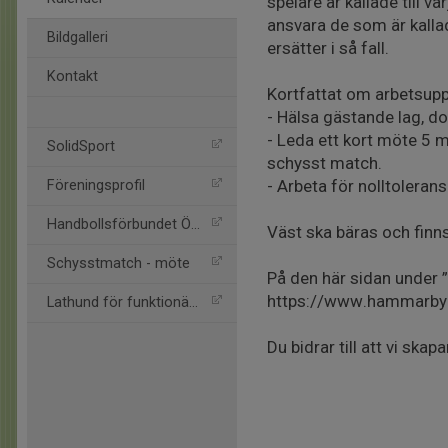
spelare är kallade till 
ansvara de som är kallad
Bildgalleri
ersätter i så fall.
Kontakt
Kortfattat om arbetsupp
- Hälsa gästande lag, d
- Leda ett kort möte 5 
SolidSport
schysst match.
- Arbeta för nolltolerans
Föreningsprofil
Handbollsförbundet Öst
Väst ska bäras och finns 
Schysstmatch - möte
På den här sidan under 
https://www.hammarbyh
Lathund för funktionärer
Du bidrar till att vi ska