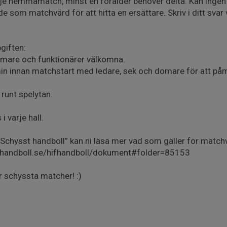
varje hemmamatch, minst en förälder behöver delta. Kan ingen 
e som matchvärd för att hitta en ersättare. Skriv i ditt sva
giften:
omare och funktionärer välkomna.
min innan matchstart med ledare, sek och domare för att p
 runt spelytan.
i varje hall.
”Schysst handboll” kan ni läsa mer vad som gäller för match
andboll.se/hifhandboll/dokument#folder=85153
par schyssta matcher! :)