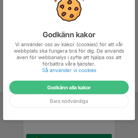
Det är två pass vi ska bemanna:
13:00-15:00 (4st) Kasta boll med besökare m.m.
15:00-17:00 (4st) Bemanna planen samt hjälpa till att
riva från ca 16:00
Godkänn kakor
Vi använder oss av kakor (cookies) för att vår
Skriv när du svarar om du vill vara där 13-15 eller 15-17
webbplats ska fungera bra för dig. De används
eller båda passen!
även för webbanalys i syfte att hjälpa oss att
förbättra våra tjänster.
Så använder vi cookies
Godkänn alla kakor
Bara nödvändiga