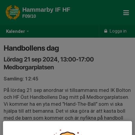
Hammarby IF HF
F09/10
Logga in
Kalender
Handbollens dag
Lördag 21 sep 2024, 13:00-17:00
Medborgarplatsen
Samling: 12:45
På lördag 21 sep anordnar vi tillsammans med IK Bolton
och HF Öst Handbollens Dag mitt på Medborgarplatsen.
Vi kommer ha en yta med "Hand-The-Ball" som vi ska
hjälpa till att bemanna. Det vi ska göra är att kasta boll
med de barn som kommer och är nyfikna på handboll
och hjälpa till vid en miniplan. Det blir kul häng och så får
ni charma barnen så att vi får nya handbollsspelare!