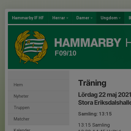
Hammarby IF HF
Herrar
Damer
Ungdom
B
F09/10
Träning
Hem
Lördag 22 maj 2021
Nyheter
Stora Eriksdalshall
Truppen
Samling: 13:15
Matcher
13:15 Samling
Kalender