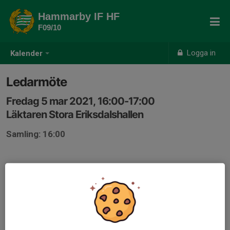
Hammarby IF HF
F09/10
Logga in
Kalender
Ledarmöte
Fredag 5 mar 2021, 16:00-17:00
Läktaren Stora Eriksdalshallen
Samling: 16:00