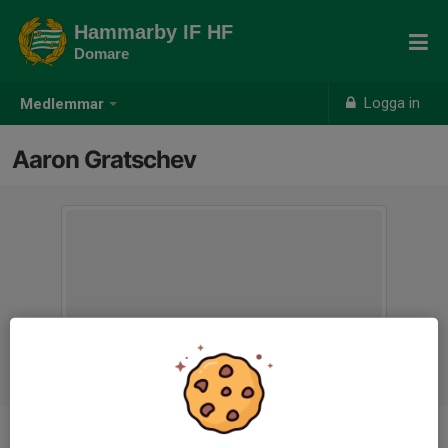
Hammarby IF HF
Domare
Logga in
Medlemmar
Aaron Gratschev
Ålder
16 år