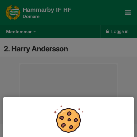
Hammarby IF HF
Domare
Logga in
Medlemmar
2. Harry Andersson
Ålder
17 år