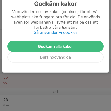
Godkänn kakor
17
Tis
Vi använder oss av kakor (cookies) för att vår
webbplats ska fungera bra för dig. De används
18
även för webbanalys i syfte att hjälpa oss att
Ons
förbättra våra tjänster.
Så använder vi cookies
19
Tor
Godkänn alla kakor
20
Fre
Bara nödvändiga
21
Lör
22
Sön
v.48
23
Mån