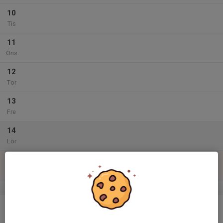
10
Tis
11
Ons
12
Tor
13
Fre
14
Lör
15
Sön
v.47
16
Mån