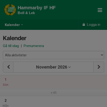
Hammarby IF HF
Boll & Lek
Logga in
Kalender
Kalender
Gå till idag
|
Prenumerera
November 2026
1
Sön
v.45
2
Mån