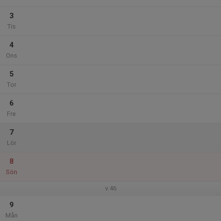
3
Tis
4
Ons
5
Tor
6
Fre
7
Lör
8
Sön
v.46
9
Mån