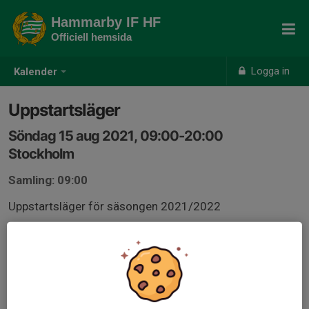
Hammarby IF HF
Officiell hemsida
Logga in
Kalender
Uppstartsläger
Söndag 15 aug 2021, 09:00-20:00
Stockholm
Samling: 09:00
Uppstartsläger för säsongen 2021/2022
Vi använder hallarna:
Farsta 3 och 4
Sjöstadshallen
Telefonplanshallen