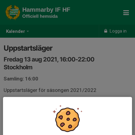
Hammarby IF HF
Officiell hemsida
Logga in
Kalender
Uppstartsläger
Fredag 13 aug 2021, 16:00-22:00
Stockholm
Samling: 16:00
Uppstartsläger för säsongen 2021/2022
Vi använder hallarna:
Farsta 3 och 4
Sjöstadshallen
Telefonplanshallen