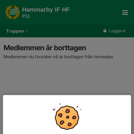
Hammarby IF HF
P11
Logga in
Truppen
Medlemmen är borttagen
Medlemmen du försöker nå är borttagen från hemsidan.