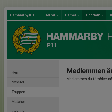
Hammarby IF HF
Herrar
Damer
Ungdom
B
P11
Medlemmen är
Hem
Medlemmen du försöker nå 
Nyheter
Truppen
Matcher
Kalender