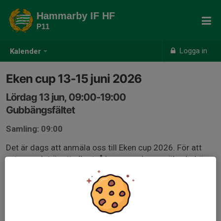
Hammarby IF HF
P11
Logga in
Kalender
Eken cup 13-15 juni 2026
Lördag 13 jun, 09:00-19:00
Gubbängsfältet
Samling: 09:00
Det är dags att anmäla oss till Eken cup 2026. För att
veta om det är ett eller två lag som ska anmälas behöver
vi veta hur intresset ser ut för att vara med i år. Om ni
bara kan vara med en del av cupen behöver det framgå i
kommentaren.