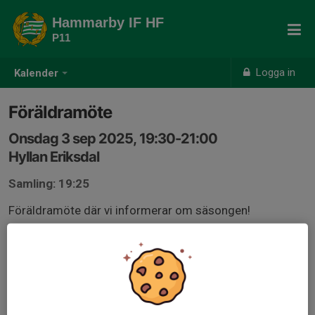
Hammarby IF HF
P11
Logga in
Kalender
Föräldramöte
Onsdag 3 sep 2025, 19:30-21:00
Hyllan Eriksdal
Samling: 19:25
Föräldramöte där vi informerar om säsongen!
Saker på agendan är exemplevis: träningar, seriespel,
usm, cuper och spelarutbildning.