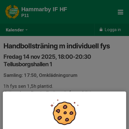
Hammarby IF HF
P11
Logga in
Kalender
Handbollsträning m individuell fys
Fredag 14 nov 2025, 18:00-20:30
Tellusborgshallen 1
Samling: 17:50, Omklädningsrum
1h fys sen 1,5h plantid.
Knä- och axelkontroll görs när fysen börjar som en
uppvärmning!