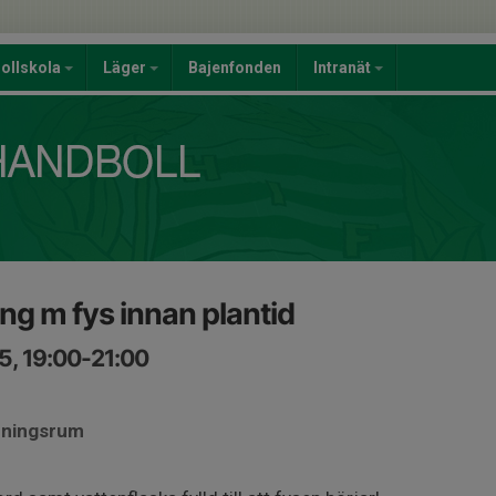
ollskola
Läger
Bajenfonden
Intranät
ng m fys innan plantid
5, 19:00-21:00
dningsrum