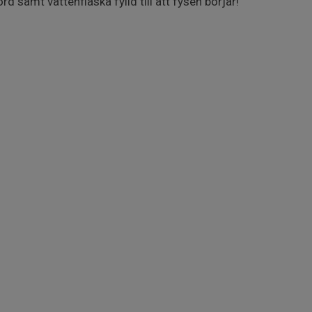
rd samt vattenflaska fylld till att fysen börjar!