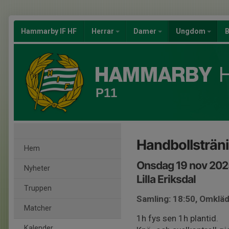
Hammarby IF HF
Herrar
Damer
Ungdom
B
P11
Handbollsträni
Hem
Onsdag 19 nov 202
Nyheter
Lilla Eriksdal
Truppen
Samling: 18:50, Omklä
Matcher
1h fys sen 1h plantid.
Kalender