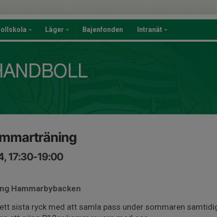
ollskola
Läger
Bajenfonden
Intranät
mmarträning
, 17:30-19:00
ering Hammarbybacken
vi ett sista ryck med att samla pass under sommaren samtidi