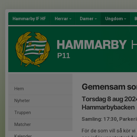
Hammarby IF HF
Herrar
Damer
Ungdom
B
P11
Gemensam so
Hem
Torsdag 8 aug 2024
Nyheter
Hammarbybacken
Truppen
Samling: 17:30, Park
Matcher
För de som vill så kör 
Kalender