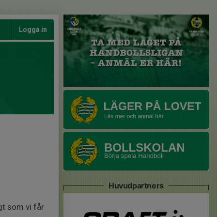
Logga in
Huvudpartners
gt som vi får