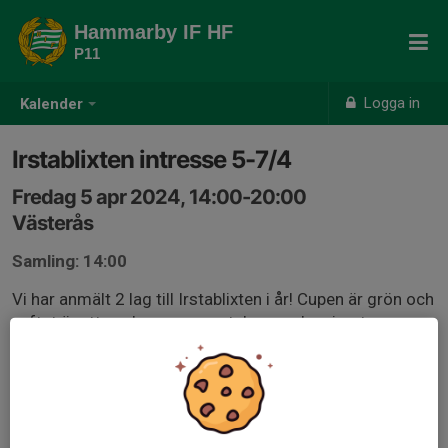
Hammarby IF HF
P11
Logga in
Kalender
Irstablixten intresse 5-7/4
Fredag 5 apr 2024, 14:00-20:00
Västerås
Samling: 14:00
Vi har anmält 2 lag till Irstablixten i år! Cupen är grön och
syftet är att spela massa matcher med varierat
motstånd och att ha roligt!
Deltagaravgiften är 1350kr. Kostnader för transport,
medföljande ledare och utgifter på plats tillkommer.