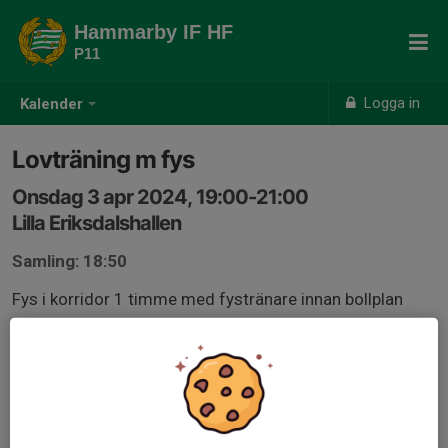
Hammarby IF HF
P11
Logga in
Kalender
Lovträning m fys
Onsdag 3 apr 2024, 19:00-21:00
Lilla Eriksdalshallen
Samling: 18:50
Fys i korridor 1 timme med fystränare innan bollplan