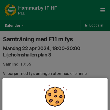
Hammarby IF HF
P11
Logga in
Kalender
Samträning med F11 m fys
Måndag 22 apr 2024, 18:00-20:00
Liljeholmshallen plan 3
Samling: 17:55
Vi börjar med fys antingen utomhus eller inne i
motionshall 3.