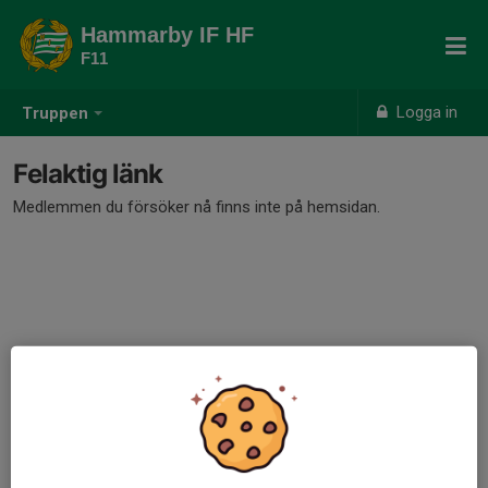
Hammarby IF HF
F11
Logga in
Truppen
Felaktig länk
Medlemmen du försöker nå finns inte på hemsidan.