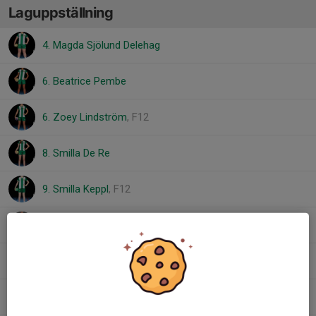
Laguppställning
4. Magda Sjölund Delehag
6. Beatrice Pembe
6. Zoey Lindström
, F12
8. Smilla De Re
9. Smilla Keppl
, F12
10. Denise Mwesigye
25. Bianca Jansson
, F12
26. Justine Auvray Seth