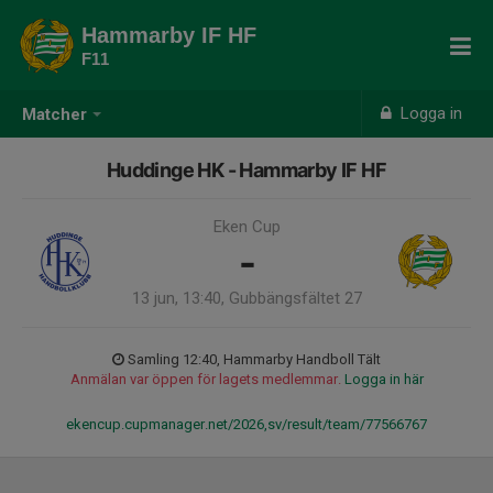
Hammarby IF HF
F11
Logga in
Matcher
Huddinge HK - Hammarby IF HF
Eken Cup
-
13 jun, 13:40, Gubbängsfältet 27
Samling 12:40, Hammarby Handboll Tält
Anmälan var öppen för lagets medlemmar.
Logga in här
ekencup.cupmanager.net/2026,sv/result/team/77566767