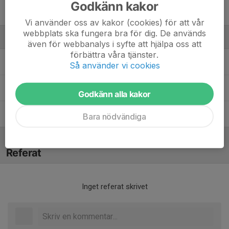
Godkänn kakor
34. Alice Hamberg
Vi använder oss av kakor (cookies) för att vår
webbplats ska fungera bra för dig. De används
Ledare
även för webbanalys i syfte att hjälpa oss att
förbättra våra tjänster.
Anni Gratschev
Assisterande tränare
Så använder vi cookies
Dan Gratschev
Tränare
Godkänn alla kakor
Lina Ivarsson
Tränare
Bara nödvändiga
Referat
Inget referat skrivet