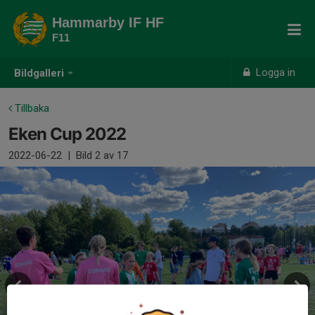
Hammarby IF HF
F11
Logga in
Bildgalleri
Tillbaka
Eken Cup 2022
2022-06-22
|
Bild
2
av 17