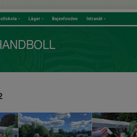
ollskola
Läger
Bajenfonden
Intranät
2