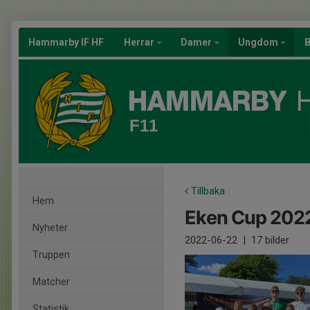
Hammarby IF HF
Herrar
Damer
Ungdom
B
F11
Tillbaka
Hem
Eken Cup 202
Nyheter
2022-06-22
|
17 bilder
Truppen
Matcher
Statistik