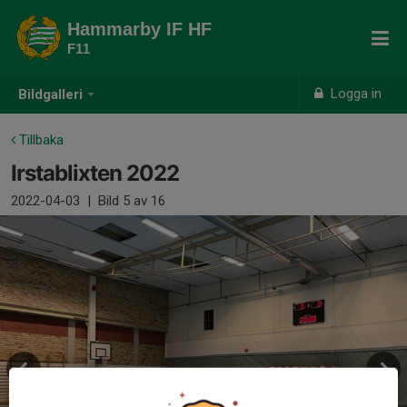
Hammarby IF HF
F11
Logga in
Bildgalleri
Tillbaka
Irstablixten 2022
2022-04-03
|
Bild
5
av 16