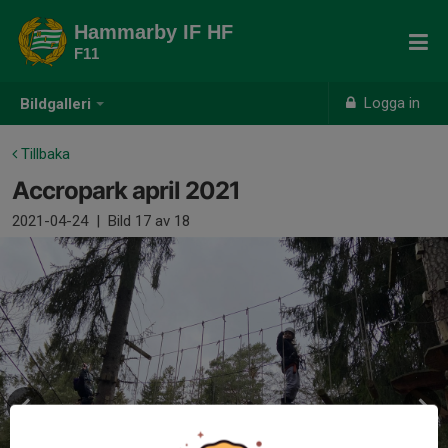
Hammarby IF HF
F11
Logga in
Bildgalleri
Tillbaka
Accropark april 2021
2021-04-24
|
Bild
17
av 18