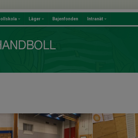
ollskola
Läger
Bajenfonden
Intranät