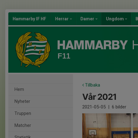
Hammarby IF HF
Herrar
Damer
Ungdom
B
F11
Tillbaka
Hem
Vår 2021
Nyheter
2021-05-05
|
6 bilder
Truppen
Matcher
Statistik