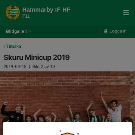
Hammarby IF HF
F11
Logga in
Bildgalleri
Tillbaka
Skuru Minicup 2019
2019-09-18
|
Bild
2
av 10