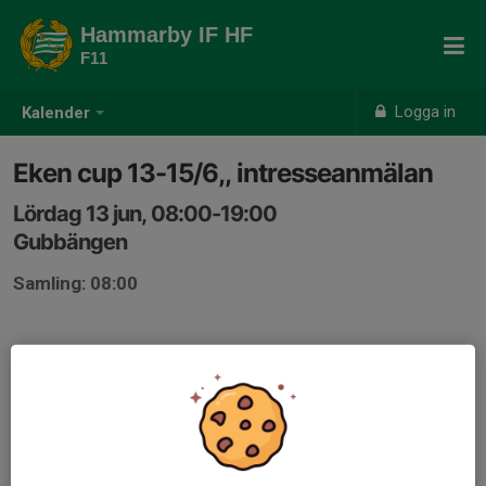
Hammarby IF HF
F11
Logga in
Kalender
Eken cup 13-15/6,, intresseanmälan
Lördag 13 jun, 08:00-19:00
Gubbängen
Samling: 08:00