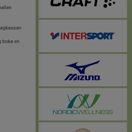
hallen
 lagkassan.
ag boka en