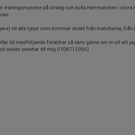
er träningsmatcher på lördag och kolla Herrmatchen i stora 
näs.
gare) till alla tjejer som kommer direkt från matcherna, från
 100kr till medföljande föräldrar så skriv gärna om ni vill att j
och sedan swishar till mig 0708712066)