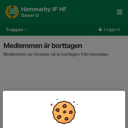
Hammarby IF HF
Damer U
Logga in
Truppen
Medlemmen är borttagen
Medlemmen du försöker nå är borttagen från hemsidan.