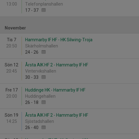
13:00
Telefonplanshallen
17
-
37
November
Tis 7
Hammarby IF HF - HK Silwing-Troja
20:50
Skärholmshallen
24
-
26
Sön 12
Årsta AIK HF 2 - Hammarby IF HF
20:45
Vintervikshallen
30
-
33
Fre 17
Huddinge HK - Hammarby IF HF
20:00
Huddingehallen
26
-
18
Sön 19
Årsta AIK HF 2 - Hammarby IF HF
14:25
Sjöstadshallen
26
-
40