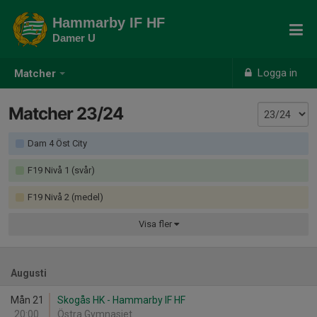
Hammarby IF HF
Damer U
Logga in
Matcher
Matcher 23/24
Dam 4 Öst City
F19 Nivå 1 (svår)
F19 Nivå 2 (medel)
Visa
fler
Augusti
Mån 21
Skogås HK - Hammarby IF HF
20:00
Östra Gymnasiet