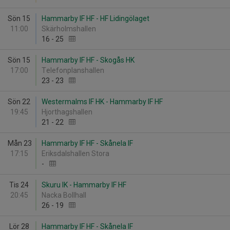
Sön 15
Hammarby IF HF - HF Lidingölaget
11:00
Skärholmshallen
16
-
25
Sön 15
Hammarby IF HF - Skogås HK
17:00
Telefonplanshallen
23
-
23
Sön 22
Westermalms IF HK - Hammarby IF HF
19:45
Hjorthagshallen
21
-
22
Mån 23
Hammarby IF HF - Skånela IF
17:15
Eriksdalshallen Stora
-
Tis 24
Skuru IK - Hammarby IF HF
20:45
Nacka Bollhall
26
-
19
Lör 28
Hammarby IF HF - Skånela IF