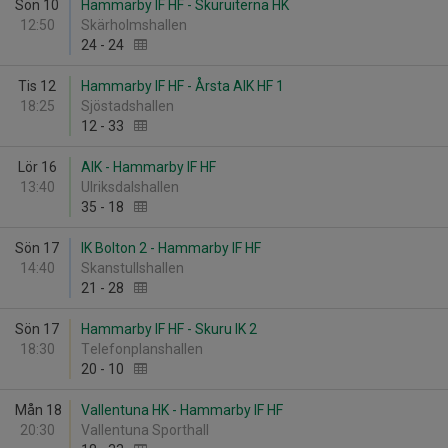
Sön 10
Hammarby IF HF - Skuruiterna HK
12:50
Skärholmshallen
24
-
24
Tis 12
Hammarby IF HF - Årsta AIK HF 1
18:25
Sjöstadshallen
12
-
33
Lör 16
AIK - Hammarby IF HF
13:40
Ulriksdalshallen
35
-
18
Sön 17
IK Bolton 2 - Hammarby IF HF
14:40
Skanstullshallen
21
-
28
Sön 17
Hammarby IF HF - Skuru IK 2
18:30
Telefonplanshallen
20
-
10
Mån 18
Vallentuna HK - Hammarby IF HF
20:30
Vallentuna Sporthall