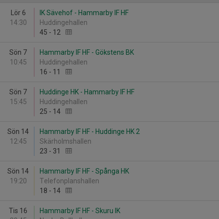
Lör 6
IK Sävehof - Hammarby IF HF
14:30
Huddingehallen
45
-
12
Sön 7
Hammarby IF HF - Gökstens BK
10:45
Huddingehallen
16
-
11
Sön 7
Huddinge HK - Hammarby IF HF
15:45
Huddingehallen
25
-
14
Sön 14
Hammarby IF HF - Huddinge HK 2
12:45
Skärholmshallen
23
-
31
Sön 14
Hammarby IF HF - Spånga HK
19:20
Telefonplanshallen
18
-
14
Tis 16
Hammarby IF HF - Skuru IK