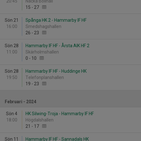
20:45
Nacka Bollhall
15
-
27
Sön 21
Spånga HK 2 - Hammarby IF HF
16:00
Smedshagshallen
26
-
23
Sön 28
Hammarby IF HF - Årsta AIK HF 2
11:00
Skärholmshallen
0
-
10
Sön 28
Hammarby IF HF - Huddinge HK
19:50
Telefonplanshallen
19
-
23
Februari - 2024
Sön 4
HK Silwing-Troja - Hammarby IF HF
18:00
Högdalshallen
21
-
17
Sön 11
Hammarby IF HF - Sannadals HK