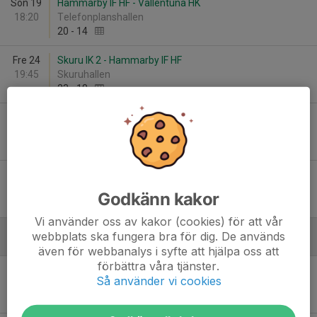
Sön 19
Hammarby IF HF - Vallentuna HK
18:20
Telefonplanshallen
20
-
14
Fre 24
Skuru IK 2 - Hammarby IF HF
19:45
Skuruhallen
23
-
18
Lör 25
Sannadals HK - Hammarby IF HF
15:55
Västertorpshallen
21
-
32
Sön 26
Hammarby IF HF - AIK
19:50
Telefonplanshallen
Godkänn kakor
24
-
22
Vi använder oss av kakor (cookies) för att vår
webbplats ska fungera bra för dig. De används
December
även för webbanalys i syfte att hjälpa oss att
förbättra våra tjänster.
Sön 3
Hammarby IF HF - IK Bolton 2
Så använder vi cookies
16:30
Skärholmshallen
23
-
31