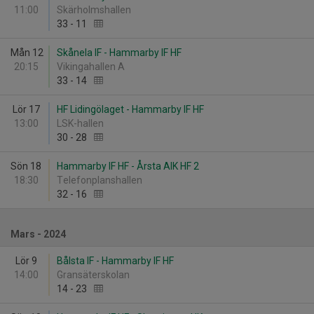
11:00
Skärholmshallen
33
-
11
Mån 12
Skånela IF - Hammarby IF HF
20:15
Vikingahallen A
33
-
14
Lör 17
HF Lidingölaget - Hammarby IF HF
13:00
LSK-hallen
30
-
28
Sön 18
Hammarby IF HF - Årsta AIK HF 2
18:30
Telefonplanshallen
32
-
16
Mars - 2024
Lör 9
Bålsta IF - Hammarby IF HF
14:00
Gransäterskolan
14
-
23