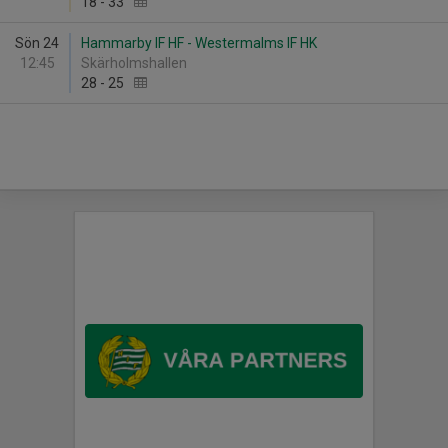
18
-
33
Sön 24
Hammarby IF HF - Westermalms IF HK
12:45
Skärholmshallen
28
-
25