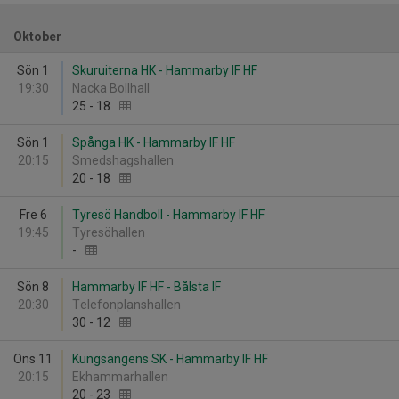
Oktober
Sön 1
Skuruiterna HK - Hammarby IF HF
19:30
Nacka Bollhall
25
-
18
Sön 1
Spånga HK - Hammarby IF HF
20:15
Smedshagshallen
20
-
18
Fre 6
Tyresö Handboll - Hammarby IF HF
19:45
Tyresöhallen
-
Sön 8
Hammarby IF HF - Bålsta IF
20:30
Telefonplanshallen
30
-
12
Ons 11
Kungsängens SK - Hammarby IF HF
20:15
Ekhammarhallen
20
-
23