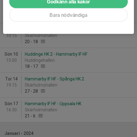
Godkänn alla kakor
Sön 3
Årsta AIK HF 1 - Hammarby IF HF
17:00
Vintervikshallen
Bara nödvändiga
29
-
12
Sön 10
Hammarby IF HF - Vassunda IF
10:15
Skärholmshallen
20
-
18
Sön 10
Huddinge HK 2 - Hammarby IF HF
15:00
Huddingehallen
18
-
17
Tor 14
Hammarby IF HF - Spånga HK 2
19:15
Skärholmshallen
27
-
28
Sön 17
Hammarby IF HF - Uppsala HK
16:30
Skärholmshallen
21
-
6
Januari - 2024