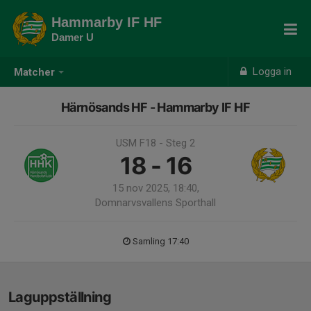
Hammarby IF HF
Damer U
Logga in
Matcher
Härnösands HF - Hammarby IF HF
USM F18 - Steg 2
18 - 16
15 nov 2025, 18:40,
Domnarvsvallens Sporthall
Samling 17:40
Laguppställning