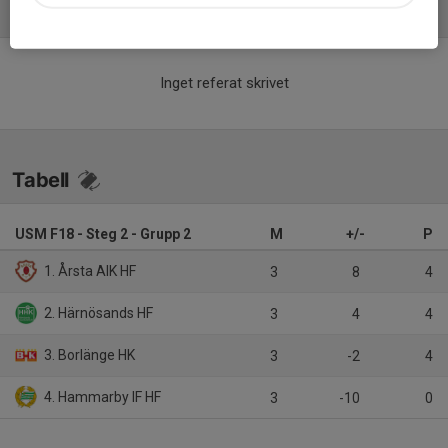
Referat
Inget referat skrivet
Tabell
USM F18 - Steg 2 - Grupp 2
M
+/-
P
1. Årsta AIK HF
3
8
4
2. Härnösands HF
3
4
4
3. Borlänge HK
3
-2
4
4. Hammarby IF HF
3
-10
0