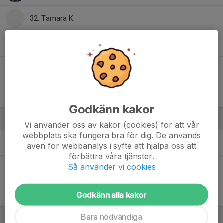
32. Tamara K.
36. Maja G.
37. Emma T.
41. Zabina H.
Godkänn kakor
Ledare
Vi använder oss av kakor (cookies) för att vår
webbplats ska fungera bra för dig. De används
Mattias Söderberg
Huvudtränare Damer U / F19
även för webbanalys i syfte att hjälpa oss att
förbättra våra tjänster.
Så använder vi cookies
Patrik Färm
Målvaktstränare
Urban Petersson
Assisterande tränare
Godkänn alla kakor
Bara nödvändiga