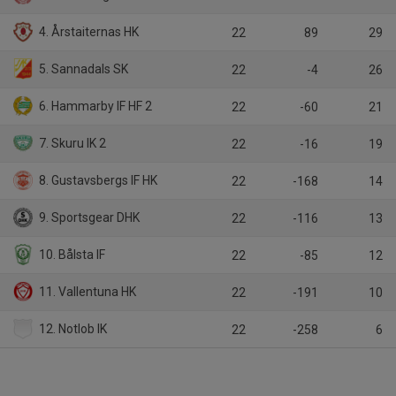
4. Årstaiternas HK
22
89
29
5. Sannadals SK
22
-4
26
6. Hammarby IF HF 2
22
-60
21
7. Skuru IK 2
22
-16
19
8. Gustavsbergs IF HK
22
-168
14
9. Sportsgear DHK
22
-116
13
10. Bålsta IF
22
-85
12
11. Vallentuna HK
22
-191
10
12. Notlob IK
22
-258
6