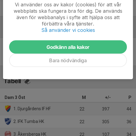
Vi använder oss av kakor (cookies) för att vår
Urban Petersson
Assisterande tränare
webbplats ska fungera bra för dig. De används
även för webbanalys i syfte att hjälpa oss att
förbättra våra tjänster.
Så använder vi cookies
Referat
Godkänn alla kakor
Inget referat skrivet
Bara nödvändiga
Tabell
Dam 3 Öst
M
+/-
P
1. Djurgårdens IF HF
22
397
44
2. IFK Tumba HK
22
305
36
3. Åkersberga HK
22
107
34