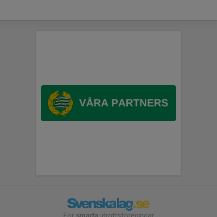
För
smarta
idrottsföreningar