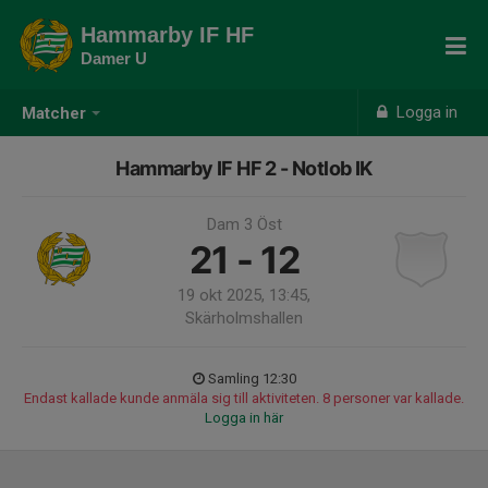
Hammarby IF HF
Damer U
Logga in
Matcher
Hammarby IF HF 2 - Notlob IK
Dam 3 Öst
21 - 12
19 okt 2025, 13:45,
Skärholmshallen
Samling 12:30
Endast kallade kunde anmäla sig till aktiviteten. 8 personer var kallade.
Logga in här