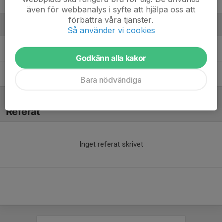
37. Emma T.
även för webbanalys i syfte att hjälpa oss att
förbättra våra tjänster.
Ledare
Så använder vi cookies
Mattias Söderberg
Huvudtränare Damer U / F19
Godkänn alla kakor
Urban Petersson
Assisterande tränare
Bara nödvändiga
Referat
Inget referat skrivet