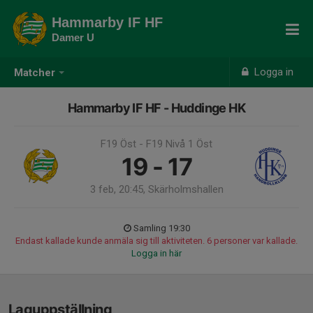
Hammarby IF HF
Damer U
Logga in
Matcher
Hammarby IF HF - Huddinge HK
F19 Öst - F19 Nivå 1 Öst
19 - 17
3 feb, 20:45, Skärholmshallen
Samling 19:30
Endast kallade kunde anmäla sig till aktiviteten. 6 personer var kallade.
Logga in här
Laguppställning