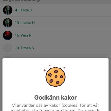
4. Felicia J.
10. Lovisa H.
16. Vera P.
18. Timea S.
26. Engla H.
32. Tamara K.
33. Lea L.
Godkänn kakor
36. Maja G.
Vi använder oss av kakor (cookies) för att vår
webbplats ska fungera bra för dig. De används