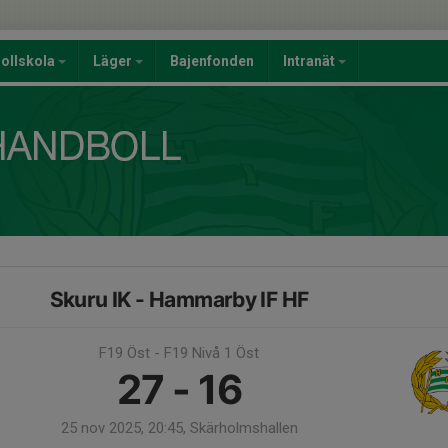
ollskola
Läger
Bajenfonden
Intranät
Skuru IK - Hammarby IF HF
F19 Öst - F19 Nivå 1 Öst
27 - 16
25 nov 2025, 20:45, Skärholmshallen