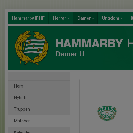
Hammarby IF HF
Herrar
Damer
Ungdom
B
Damer U
Hem
Nyheter
Truppen
Matcher
Kalender