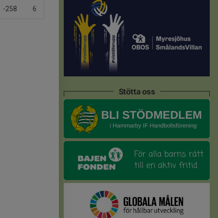
-258
6
Stötta oss