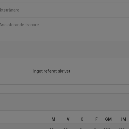
ktstränare
Assisterande tränare
Inget referat skrivet
M
V
O
F
GM
IM