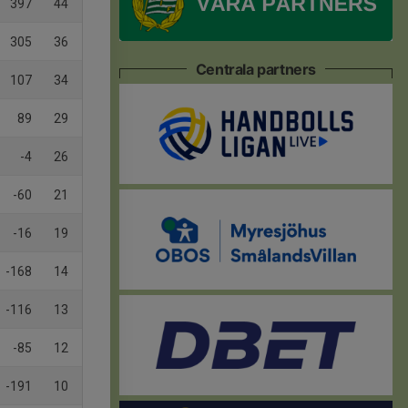
397
44
305
36
Centrala partners
107
34
89
29
-4
26
-60
21
-16
19
-168
14
-116
13
-85
12
-191
10