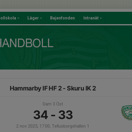
ollskola
Läger
Bajenfonden
Intranät
Hammarby IF HF 2 - Skuru IK 2
Dam 3 Öst
34 - 33
2 nov 2025, 17:00, Tellusborgshallen 1