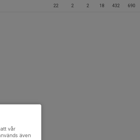
22
2
2
18
432
690
att vår
 används även