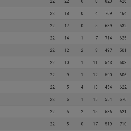
22
22
0
0
823
426
22
18
0
4
769
464
22
17
0
5
639
532
22
14
1
7
714
625
22
12
2
8
497
501
22
10
1
11
543
603
22
9
1
12
590
606
22
5
4
13
454
622
22
6
1
15
554
670
22
5
2
15
536
621
22
5
0
17
519
710