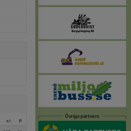
Övriga partners
+/-
P