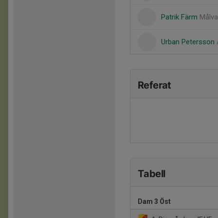
Patrik Färm
Målva
Urban Petersson
Referat
Tabell
Dam 3 Öst