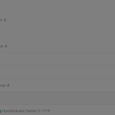
er A
er A
amer A
rg
Huvudtränare Damer U / F19