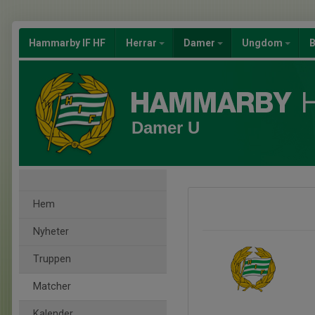
Hammarby IF HF
Herrar
Damer
Ungdom
B
Damer U
Hem
Nyheter
Truppen
Matcher
Kalender