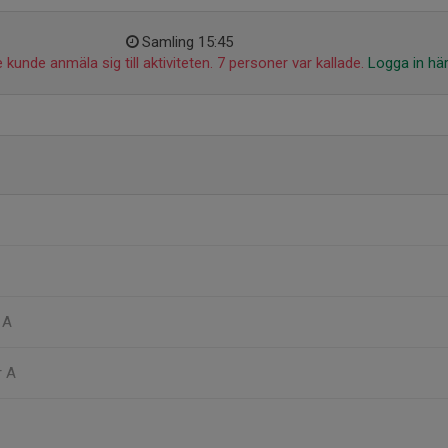
Samling 15:45
 kunde anmäla sig till aktiviteten. 7 personer var kallade.
Logga in hä
 A
r A