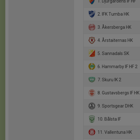
1. Djurgårdens IF HF
2. IFK Tumba HK
3. Åkersberga HK
4. Årstaiternas HK
5. Sannadals SK
6. Hammarby IF HF 2
7. Skuru IK 2
8. Gustavsbergs IF HK
9. Sportsgear DHK
10. Bålsta IF
11. Vallentuna HK