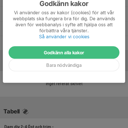
Godkänn kakor
Vi använder oss av kakor (cookies) för att vår
John Lindvall
Sportchef dam
webbplats ska fungera bra för dig. De används
även för webbanalys i syfte att hjälpa oss att
Mattias Söderberg
Huvudtränare Damer U / F19
förbättra våra tjänster.
Så använder vi cookies
Patrik Färm
Målvaktstränare
Godkänn alla kakor
Referat
Bara nödvändiga
Inget referat skrivet
Tabell
Dam div 2-4 Öst och trim -