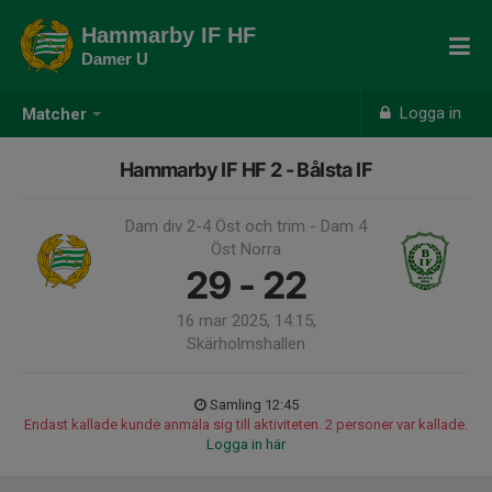
Hammarby IF HF
Damer U
Logga in
Matcher
Hammarby IF HF 2 - Bålsta IF
Dam div 2-4 Öst och trim - Dam 4
Öst Norra
29 - 22
16 mar 2025, 14:15,
Skärholmshallen
Samling 12:45
Endast kallade kunde anmäla sig till aktiviteten. 2 personer var kallade.
Logga in här