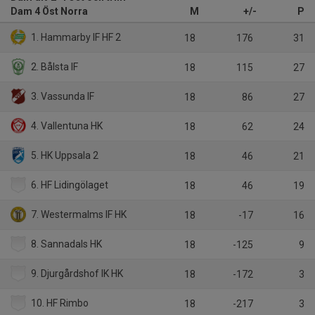
Dam 4 Öst Norra
M
+/-
P
1. Hammarby IF HF 2
18
176
31
2. Bålsta IF
18
115
27
3. Vassunda IF
18
86
27
4. Vallentuna HK
18
62
24
5. HK Uppsala 2
18
46
21
6. HF Lidingölaget
18
46
19
7. Westermalms IF HK
18
-17
16
8. Sannadals HK
18
-125
9
9. Djurgårdshof IK HK
18
-172
3
10. HF Rimbo
18
-217
3