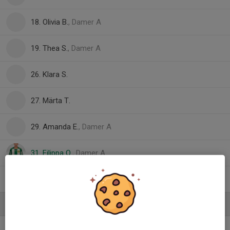
18. Olivia B.
, Damer A
19. Thea S.
, Damer A
26. Klara S.
27. Märta T.
29. Amanda E.
, Damer A
31. Filippa O.
, Damer A
Jennifer R.
Ledare
Elinor Ekström
Tränare