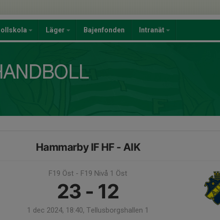
ollskola
Läger
Bajenfonden
Intranät
Hammarby IF HF - AIK
F19 Öst - F19 Nivå 1 Öst
23 - 12
1 dec 2024, 18:40, Tellusborgshallen 1