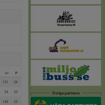
+/-
P
131
24
54
23
Övriga partners
140
23