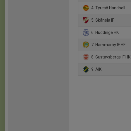
4. Tyresö Handboll
5. Skånela IF
6. Huddinge HK
7. Hammarby IF HF
8. Gustavsbergs IF HK
9. AIK