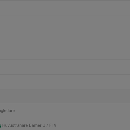
agledare
rg
Huvudtränare Damer U / F19