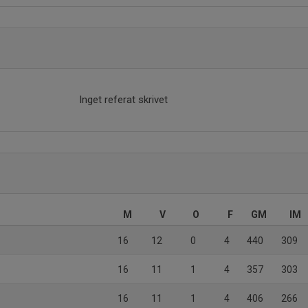
Inget referat skrivet
M
V
O
F
GM
IM
16
12
0
4
440
309
16
11
1
4
357
303
16
11
1
4
406
266