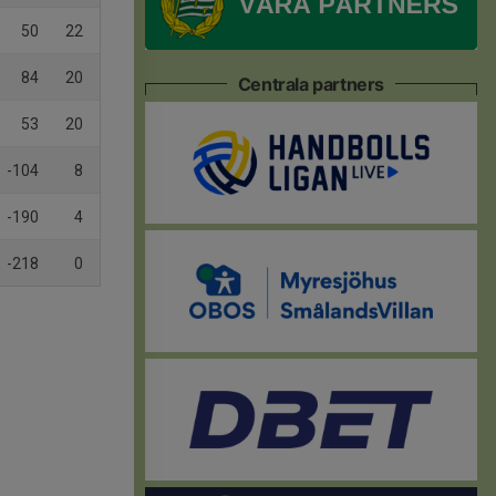
50
22
84
20
Centrala partners
53
20
-104
8
-190
4
-218
0