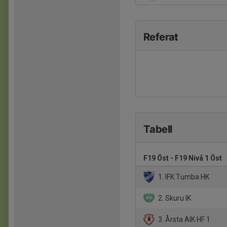
Referat
Tabell
F19 Öst - F19 Nivå 1 Öst
1. IFK Tumba HK
2. Skuru IK
3. Årsta AIK HF 1