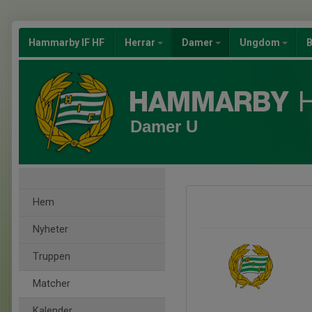
Hammarby IF HF
Herrar
Damer
Ungdom
B
Damer U
Hem
Nyheter
Truppen
Matcher
Kalender