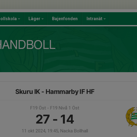
ollskola
Läger
Bajenfonden
Intranät
Skuru IK - Hammarby IF HF
F19 Öst - F19 Nivå 1 Öst
27 - 14
11 okt 2024, 19:45, Nacka Bollhall