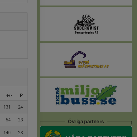
+/-
P
131
24
54
23
Övriga partners
140
23