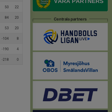
50
22
84
20
Centrala partners
53
20
-104
8
-190
4
-218
0