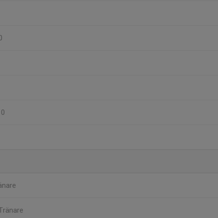
0
10
änare
Tränare