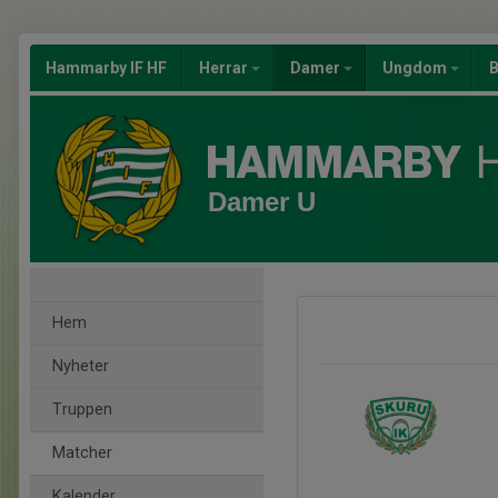
Hammarby IF HF
Herrar
Damer
Ungdom
B
Damer U
Hem
Nyheter
Truppen
Matcher
Kalender