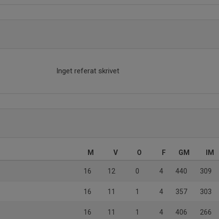
Inget referat skrivet
M
V
O
F
GM
IM
16
12
0
4
440
309
16
11
1
4
357
303
16
11
1
4
406
266