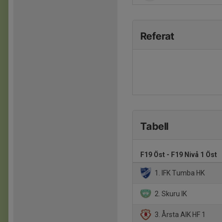
Referat
Tabell
F19 Öst - F19 Nivå 1 Öst
1. IFK Tumba HK
2. Skuru IK
3. Årsta AIK HF 1