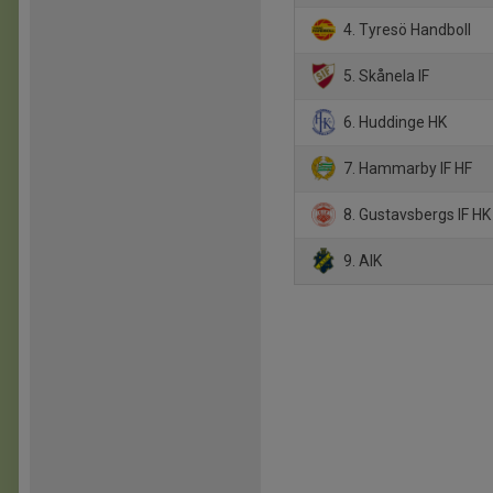
4. Tyresö Handboll
5. Skånela IF
6. Huddinge HK
7. Hammarby IF HF
8. Gustavsbergs IF HK
9. AIK